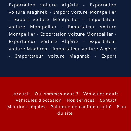
Exportation voiture Algérie
Exportation
voiture Maghreb
Import voiture Montpellier
Export voiture Montpellier
Importateur
voiture Montpellier
Exportateur voiture
Montpellier
Exportation voiture Montpellier
Exportateur voiture Algérie
Exportateur
voiture Maghreb
Importateur voiture Algérie
Importateur voiture Maghreb
Export
voiture Algérie
Export voiture Maghreb
Import voiture Maghreb
Import voiture
Algérie
Import voiture Bouches-du-Rhône
Export voiture Bouches-du-Rhône
Importateur voiture Bouches-du-Rhône
Accueil
Qui sommes-nous ?
Véhicules neufs
Exportateur voiture Bouches-du-Rhône
Véhicules d'occasion
Nos services
Contact
Mentions légales
Politique de confidentialité
Plan
Exportation voiture Bouches-du-Rhône
du site
Exportation voiture Marseille
Exportation
voiture PACA
Exportateur voiture Marseille
Exportateur voiture PACA
Importateur