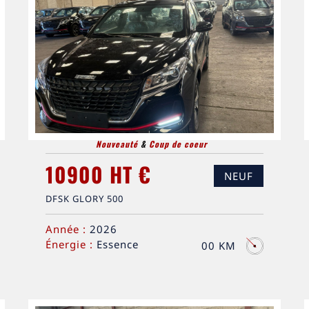
Nouveauté
&
Coup de coeur
10900 HT €
NEUF
DFSK GLORY 500
Année :
2026
Énergie :
Essence
00 KM