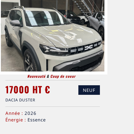
Nouveauté
&
Coup de coeur
17000 HT €
NEUF
DACIA DUSTER
Année :
2026
Énergie :
Essence