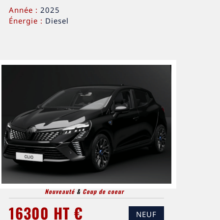
Année :
2025
Énergie :
Diesel
Nouveauté
&
Coup de coeur
16300 HT €
NEUF