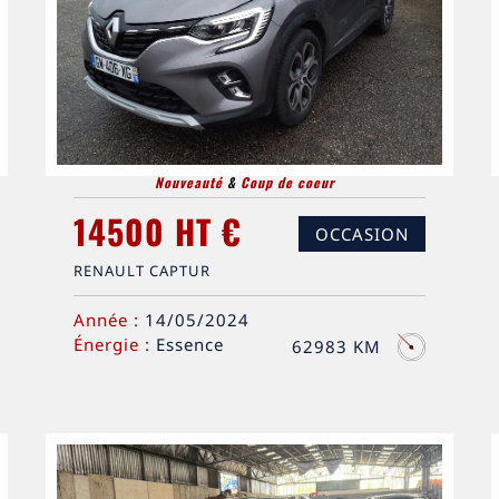
Nouveauté
&
Coup de coeur
14500 HT €
OCCASION
RENAULT CAPTUR
Année :
14/05/2024
Énergie :
Essence
62983 KM