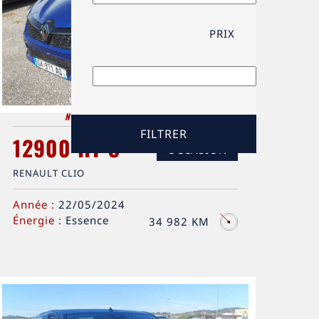
PRIX
Nouveauté
&
Coup de coeur
12900 HT €
OCCASION
RENAULT CLIO
Année :
22/05/2024
Énergie :
Essence
34 982 KM