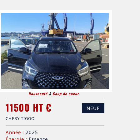
Nouveauté
&
Coup de coeur
11500 HT €
NEUF
CHERY TIGGO
Année :
2025
Énergie :
Essence