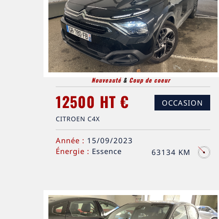
Nouveauté
&
Coup de coeur
12500 HT €
OCCASION
CITROEN C4X
Année :
15/09/2023
Énergie :
Essence
63134 KM