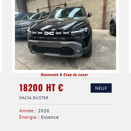
Nouveauté
&
Coup de coeur
18200 HT €
NEUF
DACIA DUSTER
Année :
2026
Énergie :
Essence