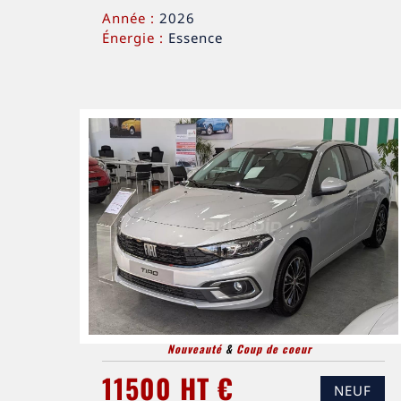
Année :
2026
Énergie :
Essence
Nouveauté
&
Coup de coeur
11500 HT €
NEUF