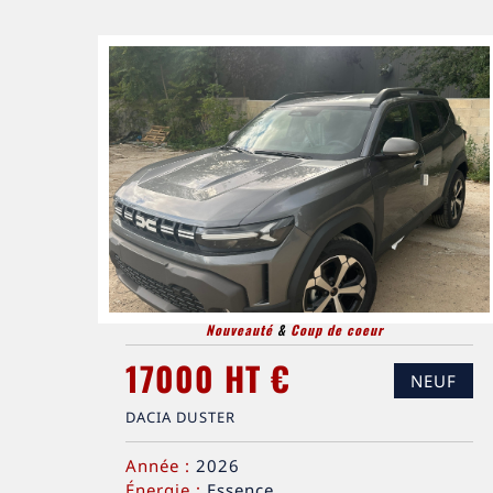
Nouveauté
&
Coup de coeur
17000 HT €
NEUF
DACIA DUSTER
Année :
2026
Énergie :
Essence