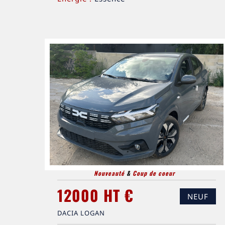
Nouveauté
&
Coup de coeur
12000 HT €
NEUF
DACIA LOGAN