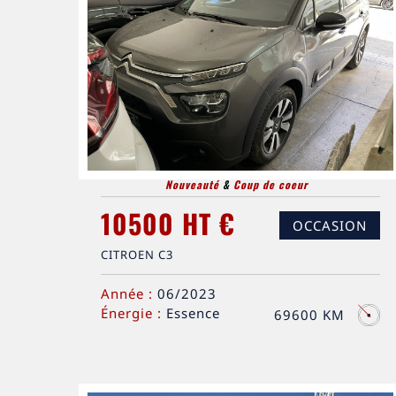
Nouveauté
&
Coup de coeur
10500 HT €
OCCASION
CITROEN C3
Année :
06/2023
Énergie :
Essence
69600 KM