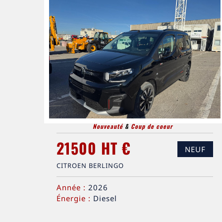
Nouveauté
&
Coup de coeur
21500 HT €
NEUF
CITROEN BERLINGO
Année :
2026
Énergie :
Diesel