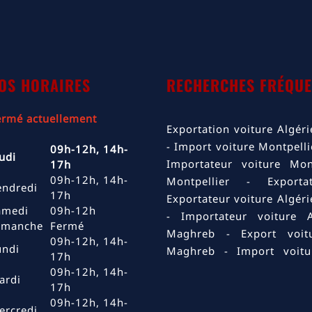
OS HORAIRES
RECHERCHES FRÉQUE
ermé actuellement
Exportation voiture Algéri
Import voiture Montpelli
09h-12h, 14h-
udi
Importateur voiture Mont
17h
09h-12h, 14h-
Montpellier
Export
endredi
17h
Exportateur voiture Algéri
amedi
09h-12h
Importateur voiture A
imanche
Fermé
Maghreb
Export voit
09h-12h, 14h-
undi
Maghreb
Import voit
17h
Algérie
Import voitu
09h-12h, 14h-
ardi
voiture Bouches-du-Rhône
17h
09h-12h, 14h-
du-Rhône
Exportateu
ercredi