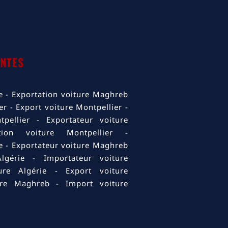
NTES
e
Exportation voiture Maghreb
er
Export voiture Montpellier
pellier
Exportateur voiture
ation voiture Montpellier
e
Exportateur voiture Maghreb
lgérie
Importateur voiture
ure Algérie
Export voiture
ure Maghreb
Import voiture
re Bouches-du-Rhône
Export
Importateur voiture Bouches-
r voiture Bouches-du-Rhône