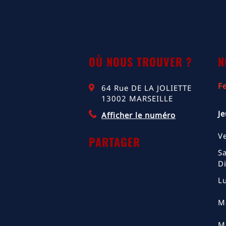
OÙ NOUS TROUVER ?
N
F
64 Rue DE LA JOLIETTE
13002
MARSEILLE
Je
Afficher le numéro
V
PARTAGER
S
D
L
M
M