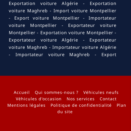
Exportation voiture Algérie
Exportation
voiture Maghreb
Import voiture Montpellier
Export voiture Montpellier
Importateur
voiture Montpellier
Exportateur voiture
Montpellier
Exportation voiture Montpellier
Exportateur voiture Algérie
Exportateur
voiture Maghreb
Importateur voiture Algérie
Importateur voiture Maghreb
Export
voiture Algérie
Export voiture Maghreb
Import voiture Maghreb
Import voiture
Algérie
Import voiture Bouches-du-Rhône
Export voiture Bouches-du-Rhône
Importateur voiture Bouches-du-Rhône
Accueil
Qui sommes-nous ?
Véhicules neufs
Exportateur voiture Bouches-du-Rhône
Véhicules d'occasion
Nos services
Contact
Mentions légales
Politique de confidentialité
Plan
Exportation voiture Bouches-du-Rhône
du site
Exportation voiture Marseille
Exportation
voiture PACA
Exportateur voiture Marseille
Exportateur voiture PACA
Importateur