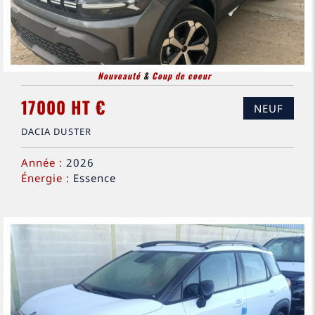
Nouveauté
&
Coup de coeur
17000 HT €
NEUF
DACIA DUSTER
Année :
2026
Énergie :
Essence