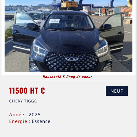
Nouveauté
&
Coup de coeur
11500 HT €
NEUF
CHERY TIGGO
Année :
2025
Énergie :
Essence