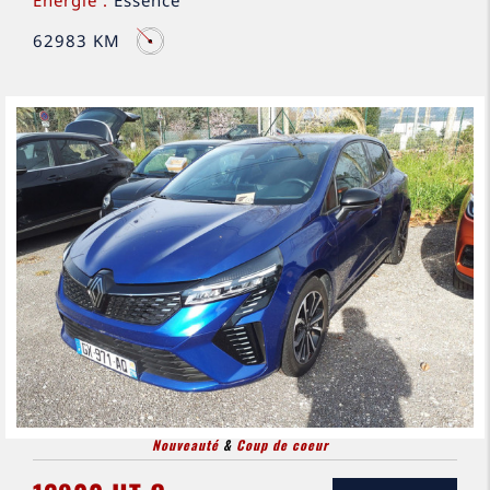
Énergie :
Essence
62983 KM
Nouveauté
&
Coup de coeur