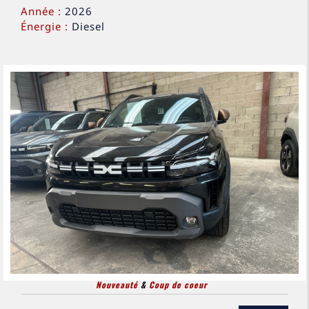
Année :
2026
Énergie :
Diesel
Nouveauté
&
Coup de coeur