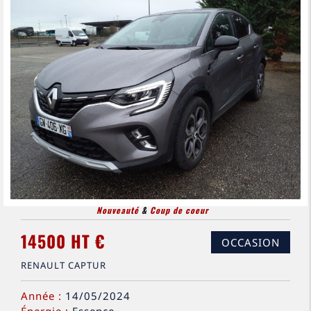
Nouveauté
&
Coup de coeur
14500 HT €
OCCASION
RENAULT CAPTUR
Année :
14/05/2024