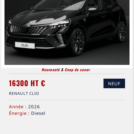
Nouveauté
&
Coup de coeur
16300 HT €
NEUF
RENAULT CLIO
Année :
2026
Énergie :
Diesel