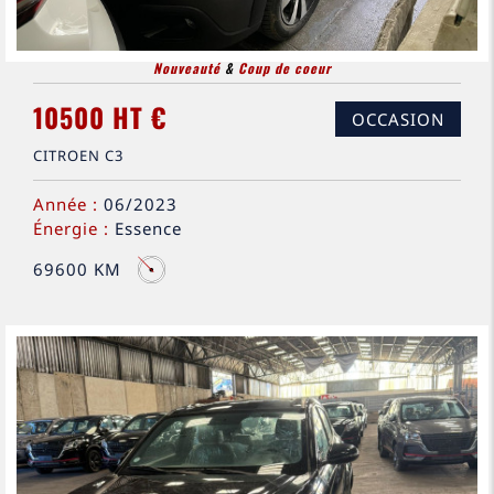
Nouveauté
&
Coup de coeur
10500 HT €
OCCASION
CITROEN C3
Année :
06/2023
Énergie :
Essence
69600 KM