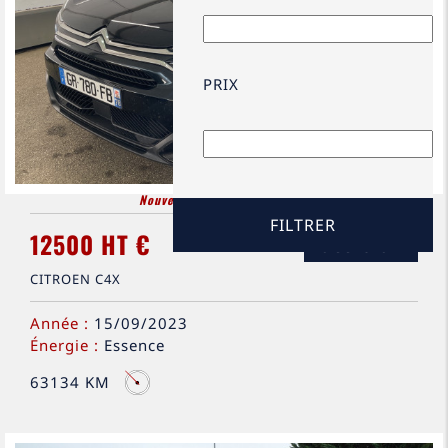
PRIX
Nouveauté
&
Coup de coeur
12500 HT €
OCCASION
CITROEN C4X
Année :
15/09/2023
Énergie :
Essence
63134 KM