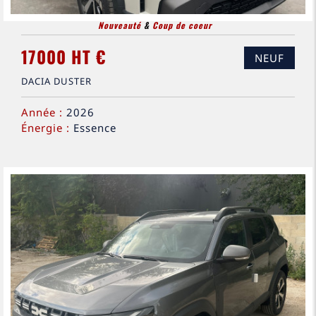
Nouveauté
&
Coup de coeur
17000 HT €
NEUF
DACIA DUSTER
Année :
2026
Énergie :
Essence