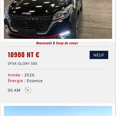
Nouveauté
&
Coup de coeur
10900 HT €
NEUF
DFSK GLORY 500
Année :
2026
Énergie :
Essence
00 KM