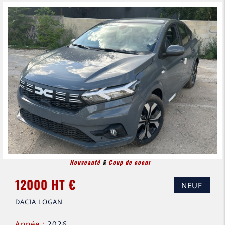
Nouveauté
&
Coup de coeur
12000 HT €
NEUF
DACIA LOGAN
Année :
2026