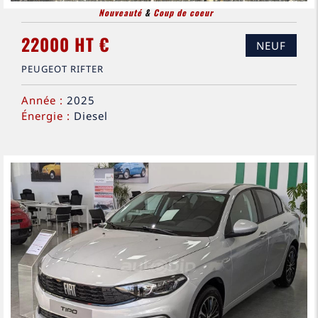
Nouveauté
&
Coup de coeur
22000 HT €
NEUF
PEUGEOT RIFTER
Année :
2025
Énergie :
Diesel