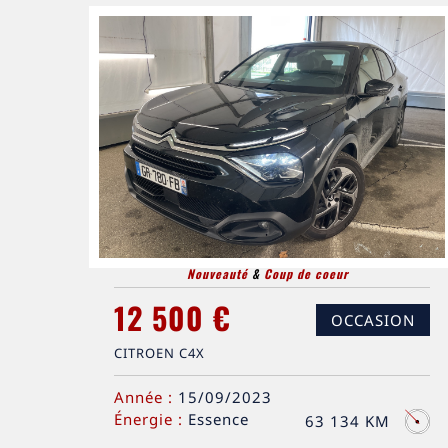
Nouveauté
&
Coup de coeur
12 500 €
OCCASION
CITROEN C4X
Année :
15/09/2023
Énergie :
Essence
63 134 KM