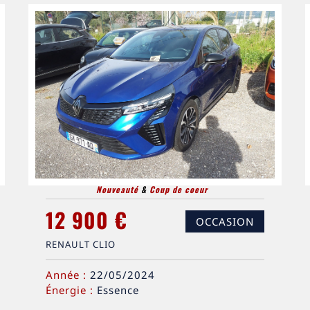
Nouveauté
&
Coup de coeur
12 900 €
OCCASION
RENAULT CLIO
Année :
22/05/2024
Énergie :
Essence