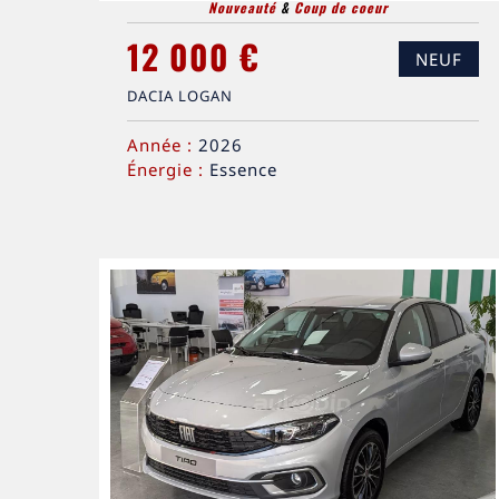
Nouveauté
&
Coup de coeur
12 000 €
NEUF
DACIA LOGAN
Année :
2026
Énergie :
Essence