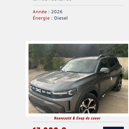
Année :
2026
Énergie :
Diesel
Nouveauté
&
Coup de coeur