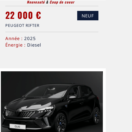
Nouveauté
&
Coup de coeur
22 000 €
NEUF
PEUGEOT RIFTER
Année :
2025
Énergie :
Diesel