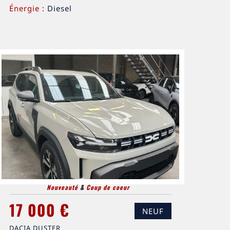
Énergie :
Diesel
Nouveauté
&
Coup de coeur
17 000 €
NEUF
DACIA DUSTER