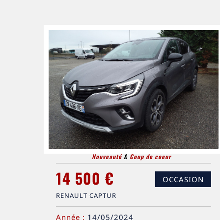
Nouveauté
&
Coup de coeur
14 500 €
OCCASION
RENAULT CAPTUR
Année :
14/05/2024