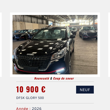
Nouveauté
&
Coup de coeur
10 900 €
NEUF
DFSK GLORY 500
Année :
2026