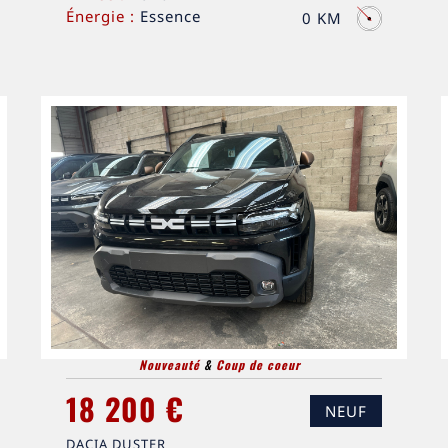
Énergie :
Essence
0 KM
Nouveauté
&
Coup de coeur
18 200 €
NEUF
DACIA DUSTER